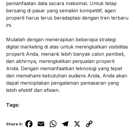
pemanfaatan data secara maksimal. Untuk tetap
bersaing di pasar yang semakin kompetitif, agen
properti harus terus beradaptasi dengan tren terbaru
ini.
Mulailah dengan menerapkan beberapa strategi
digital marketing di atas untuk meningkatkan visibilitas
properti Anda, menarik lebih banyak calon pembeli,
dan akhirnya, meningkatkan penjualan properti
Anda. Dengan memanfaatkan teknologi yang tepat
dan memahami kebutuhan audiens Anda, Anda akan
dapat menciptakan pengalaman pemasaran yang
lebih efektif dan efisien.
Tags:
F
E
W
T
X
C
Share it:
a
m
h
el
o