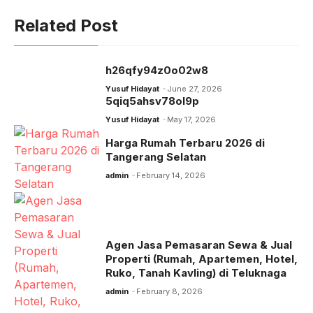
c
ail
at
e
p
Related Post
e
s
gr
y
b
A
a
Li
h26qfy94z0o02w8
o
p
m
n
Yusuf Hidayat
June 27, 2026
o
5qiq5ahsv78ol9p
p
k
Yusuf Hidayat
May 17, 2026
k
Harga Rumah Terbaru 2026 di
Tangerang Selatan
admin
February 14, 2026
Agen Jasa Pemasaran Sewa & Jual
Properti (Rumah, Apartemen, Hotel,
Ruko, Tanah Kavling) di Teluknaga
admin
February 8, 2026