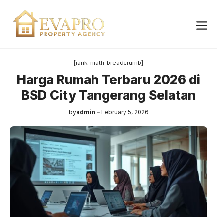
Skip
to
Me
content
[rank_math_breadcrumb]
Harga Rumah Terbaru 2026 di
BSD City Tangerang Selatan
by
admin
February 5, 2026