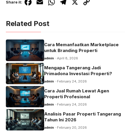
F
E
W
T
X
C
Share it:
a
m
h
el
o
c
ail
at
e
p
Related Post
e
s
gr
y
b
A
a
Li
Cara Memanfaatkan Marketplace
o
p
m
n
untuk Branding Properti
o
p
k
admin
April 8, 2026
k
Mengapa Tangerang Jadi
Primadona Investasi Properti?
admin
February 24, 2026
Cara Jual Rumah Lewat Agen
Properti Profesional
admin
February 24, 2026
Analisis Pasar Properti Tangerang
Tahun Ini 2026
admin
February 20, 2026