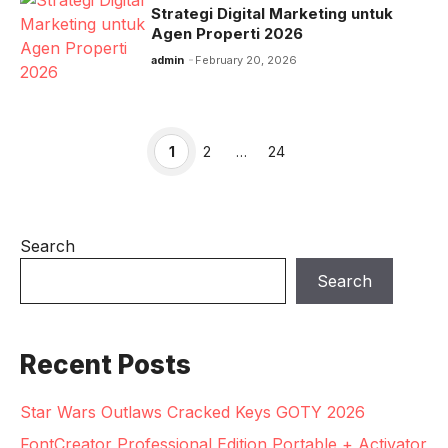
Strategi Digital Marketing untuk
Agen Properti 2026
admin
February 20, 2026
Page
Page
Page
1
2
…
24
Search
Search
Recent Posts
Star Wars Outlaws Cracked Keys GOTY 2026
FontCreator Professional Edition Portable + Activator