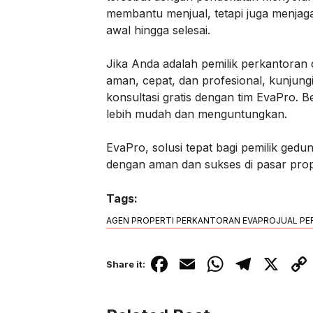
membantu menjual, tetapi juga menjag
awal hingga selesai.
Jika Anda adalah pemilik perkantoran 
aman, cepat, dan profesional, kunjung
konsultasi gratis dengan tim EvaPro. B
lebih mudah dan menguntungkan.
EvaPro, solusi tepat bagi pemilik gedu
dengan aman dan sukses di pasar prope
Tags:
AGEN PROPERTI PERKANTORAN EVAPRO
JUAL PE
F
E
W
T
X
C
Share it:
a
m
h
el
o
c
ail
at
e
p