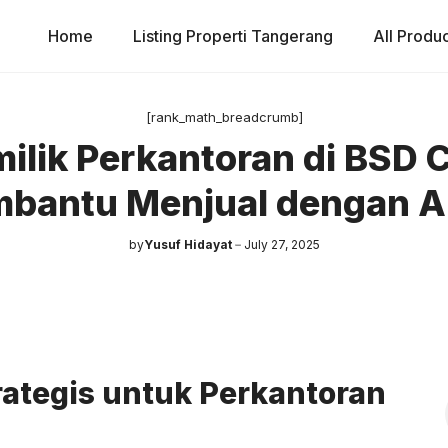
Home
Listing Properti Tangerang
All Produ
[rank_math_breadcrumb]
ilik Perkantoran di BSD 
bantu Menjual dengan 
by
Yusuf Hidayat
July 27, 2025
rategis untuk Perkantoran