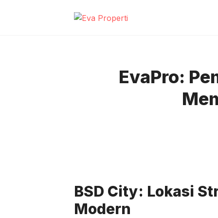
Skip
to
content
EvaPro: Pem
Mem
BSD City: Lokasi St
Modern