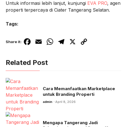
Untuk informasi lebih lanjut, kunjungi
EVA PRO
, agen
properti terpercaya di Ciater Tangerang Selatan.
Tags:
F
E
W
T
X
C
Share it:
a
m
h
el
o
c
ail
at
e
p
Related Post
e
s
gr
y
b
A
a
Li
o
p
m
n
Cara Memanfaatkan Marketplace
o
p
k
untuk Branding Properti
k
admin
April 8, 2026
Mengapa Tangerang Jadi