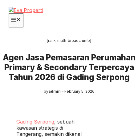
Skip
to
content
Menu
[rank_math_breadcrumb]
Agen Jasa Pemasaran Perumahan
Primary & Secondary Terpercaya
Tahun 2026 di Gading Serpong
by
admin
February 5, 2026
Gading Serpong
, sebuah
kawasan strategis di
Tangerang, semakin dikenal