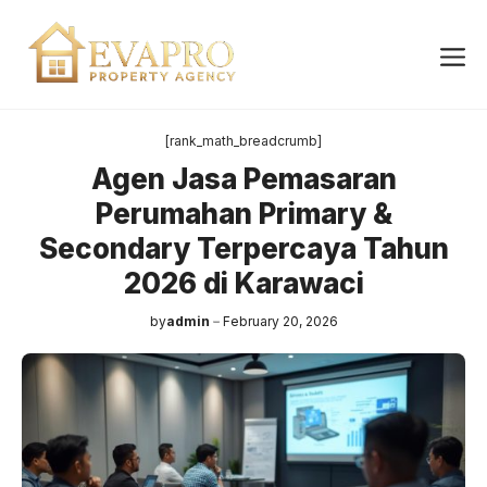
Skip
to
Me
content
[rank_math_breadcrumb]
Agen Jasa Pemasaran
Perumahan Primary &
Secondary Terpercaya Tahun
2026 di Karawaci
by
admin
February 20, 2026