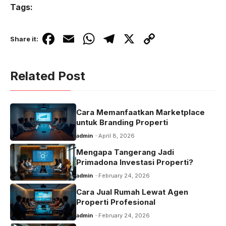
Tags:
F
E
W
T
X
C
Share it:
a
m
h
el
o
c
ail
at
e
p
Related Post
e
s
gr
y
b
A
a
Li
Cara Memanfaatkan Marketplace
o
p
m
n
untuk Branding Properti
o
p
k
admin
April 8, 2026
k
Mengapa Tangerang Jadi
Primadona Investasi Properti?
admin
February 24, 2026
Cara Jual Rumah Lewat Agen
Properti Profesional
admin
February 24, 2026