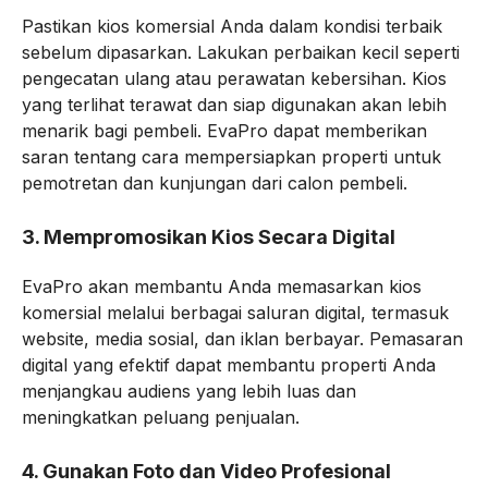
Pastikan kios komersial Anda dalam kondisi terbaik
sebelum dipasarkan. Lakukan perbaikan kecil seperti
pengecatan ulang atau perawatan kebersihan. Kios
yang terlihat terawat dan siap digunakan akan lebih
menarik bagi pembeli. EvaPro dapat memberikan
saran tentang cara mempersiapkan properti untuk
pemotretan dan kunjungan dari calon pembeli.
3.
Mempromosikan Kios Secara Digital
EvaPro akan membantu Anda memasarkan kios
komersial melalui berbagai saluran digital, termasuk
website, media sosial, dan iklan berbayar. Pemasaran
digital yang efektif dapat membantu properti Anda
menjangkau audiens yang lebih luas dan
meningkatkan peluang penjualan.
4.
Gunakan Foto dan Video Profesional