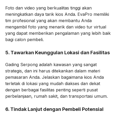
Foto dan video yang berkualitas tinggi akan
meningkatkan daya tarik kios Anda. EvaPro memiliki
tim profesional yang akan membantu Anda
mengambil foto yang menarik dan video tur virtual
yang dapat memberikan pengalaman yang lebih baik
bagi calon pembeli.
5.
Tawarkan Keunggulan Lokasi dan Fasilitas
Gading Serpong adalah kawasan yang sangat
strategis, dan ini harus ditekankan dalam materi
pemasaran Anda. Jelaskan bagaimana kios Anda
terletak di lokasi yang mudah diakses dan dekat
dengan berbagai fasilitas penting seperti pusat
perbelanjaan, rumah sakit, dan transportasi umum.
6.
Tindak Lanjut dengan Pembeli Potensial