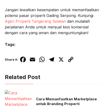
Jangan lewatkan kesempatan untuk memanfaatkan
potensi pasar properti Gading Serpong. Kunjungi
Agen Properti Tangerang Selatan
dan mulailah
perjalanan Anda untuk menjual kios komersial
dengan cara yang aman dan menguntungkan!
Tags:
F
E
W
T
X
C
Share it:
a
m
h
el
o
c
ail
at
e
p
Related Post
e
s
gr
y
b
A
a
Li
o
p
m
n
Cara Memanfaatkan Marketplace
o
p
k
untuk Branding Properti