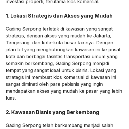
investasi properti, terutama kios komersial.
1.
Lokasi Strategis dan Akses yang Mudah
Gading Serpong terletak di kawasan yang sangat
strategis, dengan akses yang mudah ke Jakarta,
Tangerang, dan kota-kota besar lainnya. Dengan
jalan tol yang menghubungkan kawasan ini ke pusat
kota dan berbagai fasilitas transportasi umum yang
semakin berkembang, Gading Serpong menjadi
tempat yang sangat ideal untuk bisnis. Lokasi yang
strategis ini membuat kios komersial di kawasan ini
sangat diminati oleh para pebisnis yang ingin
mendapatkan akses yang mudah ke pasar yang lebih
luas.
2.
Kawasan Bisnis yang Berkembang
Gading Serpong telah berkembang menjadi salah