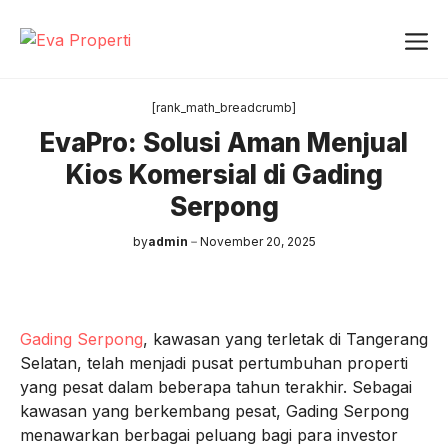
Skip
Me
to
content
[rank_math_breadcrumb]
EvaPro: Solusi Aman Menjual
Kios Komersial di Gading
Serpong
by
admin
November 20, 2025
Gading Serpong
, kawasan yang terletak di Tangerang
Selatan, telah menjadi pusat pertumbuhan properti
yang pesat dalam beberapa tahun terakhir. Sebagai
kawasan yang berkembang pesat, Gading Serpong
menawarkan berbagai peluang bagi para investor