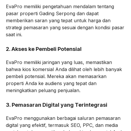
EvaPro memiliki pengetahuan mendalam tentang
pasar properti Gading Serpong dan dapat
memberikan saran yang tepat untuk harga dan
strategi pemasaran yang sesuai dengan kondisi pasar
saat ini.
2.
Akses ke Pembeli Potensial
EvaPro memiliki jaringan yang luas, memastikan
bahwa kios komersial Anda dilihat oleh lebih banyak
pembeli potensial. Mereka akan memasarkan
properti Anda ke audiens yang tepat dan
meningkatkan peluang penjualan.
3.
Pemasaran Digital yang Terintegrasi
EvaPro menggunakan berbagai saluran pemasaran
digital yang efektif, termasuk SEO, PPC, dan media