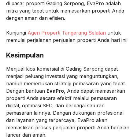
di pasar properti Gading Serpong, EvaPro adalah
mitra yang tepat untuk memasarkan properti Anda
dengan aman dan efisien.
Kunjungi
Agen Properti Tangerang Selatan
untuk
memulai perjalanan penjualan properti Anda hari ini!
Kesimpulan
Menjual kios komersial di Gading Serpong dapat
menjadi peluang investasi yang menguntungkan,
namun memerlukan strategi pemasaran yang tepat.
Dengan bantuan
EvaPro
, Anda dapat memasarkan
properti Anda secara efektif melalui pemasaran
digital, optimasi SEO, dan berbagai saluran
pemasaran lainnya. Dengan dukungan profesional
dan layanan yang terpercaya, EvaPro akan
memastikan proses penjualan properti Anda berjalan
lancar dan aman.