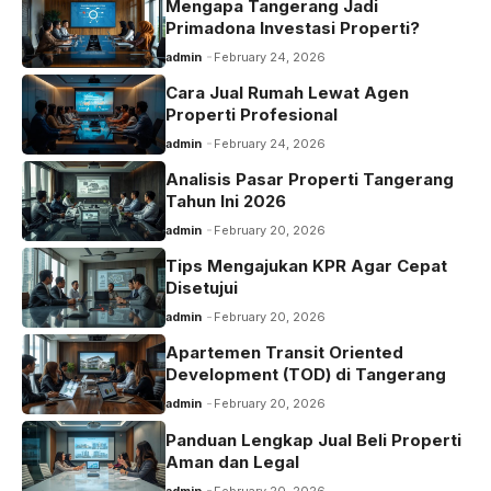
k
Mengapa Tangerang Jadi
Primadona Investasi Properti?
admin
February 24, 2026
Cara Jual Rumah Lewat Agen
Properti Profesional
admin
February 24, 2026
Analisis Pasar Properti Tangerang
Tahun Ini 2026
admin
February 20, 2026
Tips Mengajukan KPR Agar Cepat
Disetujui
admin
February 20, 2026
Apartemen Transit Oriented
Development (TOD) di Tangerang
admin
February 20, 2026
Panduan Lengkap Jual Beli Properti
Aman dan Legal
admin
February 20, 2026