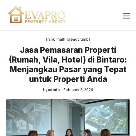
Skip
to
Me
content
[rank_math_breadcrumb]
Jasa Pemasaran Properti
(Rumah, Vila, Hotel) di Bintaro:
Menjangkau Pasar yang Tepat
untuk Properti Anda
by
admin
February 2, 2026