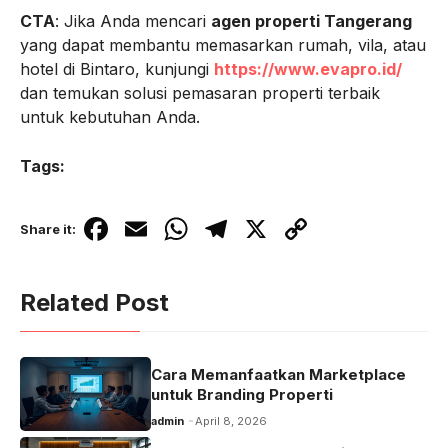
CTA
: Jika Anda mencari
agen properti Tangerang
yang dapat membantu memasarkan rumah, vila, atau
hotel di Bintaro, kunjungi
https://www.evapro.id/
dan temukan solusi pemasaran properti terbaik
untuk kebutuhan Anda.
Tags:
F
E
W
T
X
C
Share it:
a
m
h
el
o
c
ail
at
e
p
Related Post
e
s
gr
y
b
A
a
Li
Cara Memanfaatkan Marketplace
o
p
m
n
untuk Branding Properti
o
p
k
admin
April 8, 2026