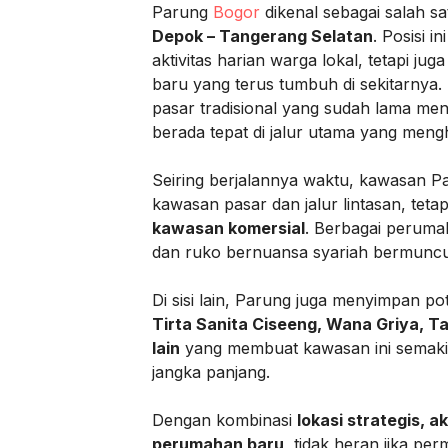
Parung
Bogor
dikenal sebagai salah s
Depok – Tangerang Selatan
. Posisi 
aktivitas harian warga lokal, tetapi ju
baru yang terus tumbuh di sekitarnya.
pasar tradisional yang sudah lama me
berada tepat di jalur utama yang meng
Seiring berjalannya waktu, kawasan Pa
kawasan pasar dan jalur lintasan, tet
kawasan komersial
. Berbagai peruma
dan ruko bernuansa syariah bermuncul
Di sisi lain, Parung juga menyimpan po
Tirta Sanita Ciseeng, Wana Griya, T
lain
yang membuat kawasan ini semakin
jangka panjang.
Dengan kombinasi
lokasi strategis, 
perumahan baru
, tidak heran jika pe