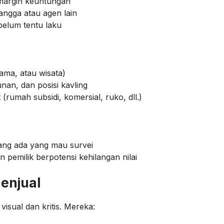
 margin keuntungan
angga atau agen lain
elum tentu laku
tama, atau wisata)
nan, dan posisi kavling
(rumah subsidi, komersial, ruko, dll.)
arang ada yang mau survei
pemilik berpotensi kehilangan nilai
Menjual
isual dan kritis. Mereka: