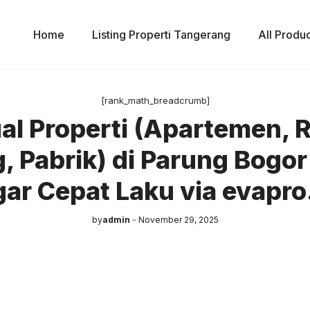
Home
Listing Properti Tangerang
All Produ
[rank_math_breadcrumb]
ual Properti (Apartemen,
, Pabrik) di Parung Bogor 
ar Cepat Laku via evapro
by
admin
November 29, 2025