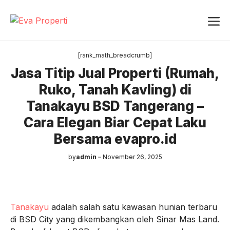
Skip
Me
to
content
[rank_math_breadcrumb]
Jasa Titip Jual Properti (Rumah,
Ruko, Tanah Kavling) di
Tanakayu BSD Tangerang –
Cara Elegan Biar Cepat Laku
Bersama evapro.id
by
admin
November 26, 2025
Tanakayu
adalah salah satu kawasan hunian terbaru
di BSD City yang dikembangkan oleh Sinar Mas Land.