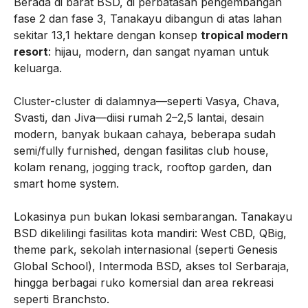
Berada di barat BSD, di perbatasan pengembangan
fase 2 dan fase 3, Tanakayu dibangun di atas lahan
sekitar 13,1 hektare dengan konsep
tropical modern
resort
: hijau, modern, dan sangat nyaman untuk
keluarga.
Cluster-cluster di dalamnya—seperti Vasya, Chava,
Svasti, dan Jiva—diisi rumah 2–2,5 lantai, desain
modern, banyak bukaan cahaya, beberapa sudah
semi/fully furnished, dengan fasilitas club house,
kolam renang, jogging track, rooftop garden, dan
smart home system.
Lokasinya pun bukan lokasi sembarangan. Tanakayu
BSD dikelilingi fasilitas kota mandiri: West CBD, QBig,
theme park, sekolah internasional (seperti Genesis
Global School), Intermoda BSD, akses tol Serbaraja,
hingga berbagai ruko komersial dan area rekreasi
seperti Branchsto.