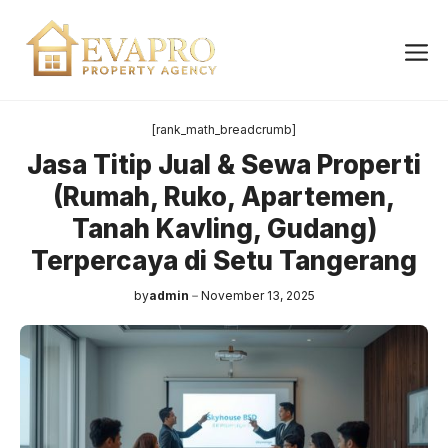
Skip
to
Me
content
[rank_math_breadcrumb]
Jasa Titip Jual & Sewa Properti
(Rumah, Ruko, Apartemen,
Tanah Kavling, Gudang)
Terpercaya di Setu Tangerang
by
admin
November 13, 2025