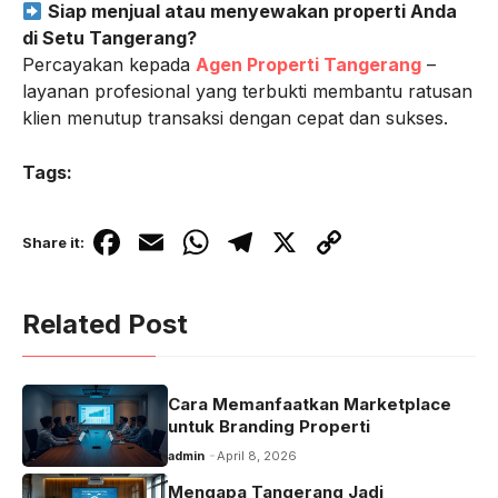
Siap menjual atau menyewakan properti Anda
di Setu Tangerang?
Percayakan kepada
Agen Properti Tangerang
–
layanan profesional yang terbukti membantu ratusan
klien menutup transaksi dengan cepat dan sukses.
Tags:
F
E
W
T
X
C
Share it:
a
m
h
el
o
c
ail
at
e
p
Related Post
e
s
gr
y
b
A
a
Li
Cara Memanfaatkan Marketplace
o
p
m
n
untuk Branding Properti
o
p
k
admin
April 8, 2026
k
Mengapa Tangerang Jadi