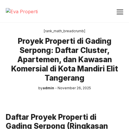
Skip
Me
to
content
[rank_math_breadcrumb]
Proyek Properti di Gading
Serpong: Daftar Cluster,
Apartemen, dan Kawasan
Komersial di Kota Mandiri Elit
Tangerang
by
admin
November 26, 2025
Daftar Proyek Properti di
Gading Serpong (Ringkasan