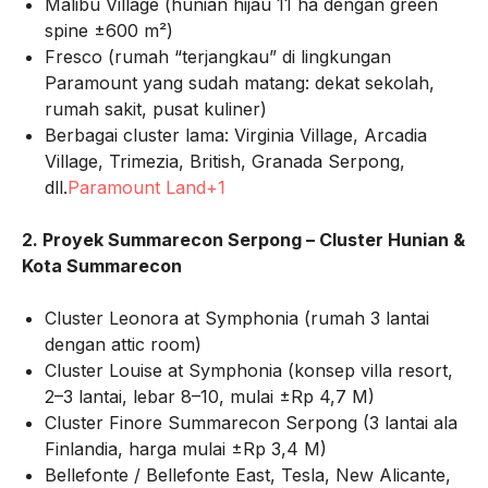
Malibu Village (hunian hijau 11 ha dengan green
spine ±600 m²)
Fresco (rumah “terjangkau” di lingkungan
Paramount yang sudah matang: dekat sekolah,
rumah sakit, pusat kuliner)
Berbagai cluster lama: Virginia Village, Arcadia
Village, Trimezia, British, Granada Serpong,
dll.
Paramount Land+1
2. Proyek Summarecon Serpong – Cluster Hunian &
Kota Summarecon
Cluster Leonora at Symphonia (rumah 3 lantai
dengan attic room)
Cluster Louise at Symphonia (konsep villa resort,
2–3 lantai, lebar 8–10, mulai ±Rp 4,7 M)
Cluster Finore Summarecon Serpong (3 lantai ala
Finlandia, harga mulai ±Rp 3,4 M)
Bellefonte / Bellefonte East, Tesla, New Alicante,