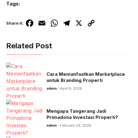
Tags:
F
E
W
T
X
C
Share it:
a
m
h
el
o
c
ail
at
e
p
Related Post
e
s
gr
y
b
A
a
Li
o
p
m
n
Cara Memanfaatkan Marketplace
o
p
k
untuk Branding Properti
k
admin
April 8, 2026
Mengapa Tangerang Jadi
Primadona Investasi Properti?
admin
February 24, 2026