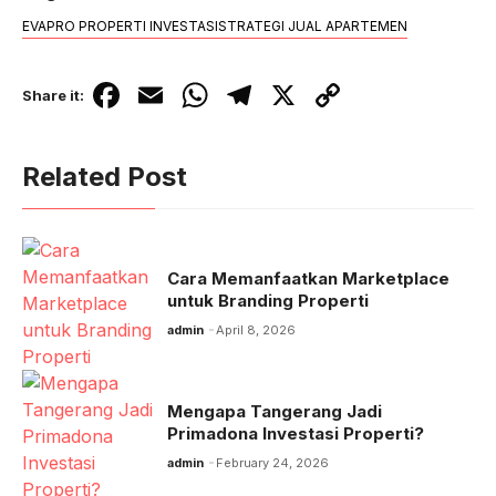
EVAPRO PROPERTI INVESTASI
STRATEGI JUAL APARTEMEN
F
E
W
T
X
C
Share it:
a
m
h
el
o
c
ail
at
e
p
Related Post
e
s
gr
y
b
A
a
Li
o
p
m
n
Cara Memanfaatkan Marketplace
o
p
k
untuk Branding Properti
k
admin
April 8, 2026
Mengapa Tangerang Jadi
Primadona Investasi Properti?
admin
February 24, 2026