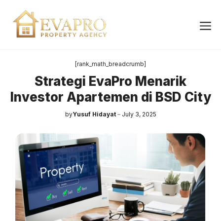
Skip
to
Me
content
[rank_math_breadcrumb]
Strategi EvaPro Menarik
Investor Apartemen di BSD City
by
Yusuf Hidayat
July 3, 2025